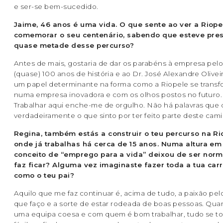
e ser-se bem-sucedido.
Jaime, 46 anos é uma vida. O que sente ao ver a Riope
comemorar o seu centenário, sabendo que esteve pre
quase metade desse percurso?
Antes de mais, gostaria de dar os parabéns à empresa pel
(quase) 100 anos de história e ao Dr. José Alexandre Olivei
um papel determinante na forma como a Riopele se trans
numa empresa inovadora e com os olhos postos no futuro.
Trabalhar aqui enche-me de orgulho. Não há palavras que
verdadeiramente o que sinto por ter feito parte deste cam
Regina, também estás a construir o teu percurso na Ri
onde já trabalhas há cerca de 15 anos. Numa altura em
conceito de “emprego para a vida” deixou de ser norm
faz ficar? Alguma vez imaginaste fazer toda a tua carr
como o teu pai?
Aquilo que me faz continuar é, acima de tudo, a paixão pel
que faço e a sorte de estar rodeada de boas pessoas. Qu
uma equipa coesa e com quem é bom trabalhar, tudo se to