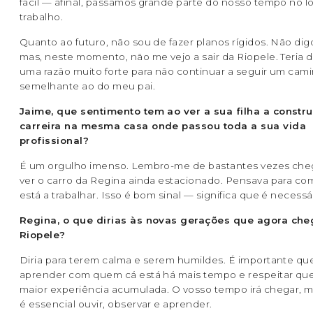
fácil — afinal, passamos grande parte do nosso tempo no l
trabalho.
Quanto ao futuro, não sou de fazer planos rígidos. Não dig
mas, neste momento, não me vejo a sair da Riopele. Teria de
uma razão muito forte para não continuar a seguir um cam
semelhante ao do meu pai.
Jaime, que sentimento tem ao ver a sua filha a constru
carreira na mesma casa onde passou toda a sua vida
profissional?
É um orgulho imenso. Lembro-me de bastantes vezes cheg
ver o carro da Regina ainda estacionado. Pensava para co
está a trabalhar. Isso é bom sinal — significa que é necessár
Regina, o que dirias às novas gerações que agora ch
Riopele?
Diria para terem calma e serem humildes. É importante qu
aprender com quem cá está há mais tempo e respeitar q
maior experiência acumulada. O vosso tempo irá chegar, m
é essencial ouvir, observar e aprender.